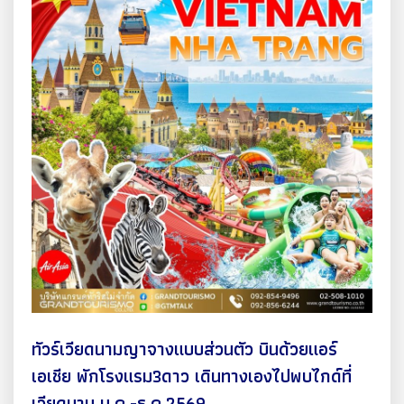
ทัวร์เวียดนามญาจางแบบส่วนตัว บินด้วยแอร์
เอเชีย พักโรงแรม3ดาว เดินทางเองไปพบไกด์ที่
เวียดนาม ม.ค.-ธ.ค.2569