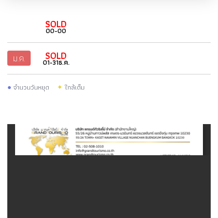
SOLD
00-00
SOLD
ม.ค.
01-31ธ.ค.
●
จำนวนวันหยุด
✦
ใกล้เต็ม