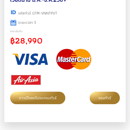
รหัสทัวร์ GTM-VNNTPVT
ระยะเวลา 3
ราคาเริ่มต้น
฿28,990
ดาวน์โหลดโปรแกรมทัวร์
จองทัวร์