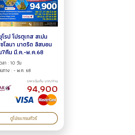
์ยุโรป โปรตุเกส สเปน
เซโลนา มาดริด ลิสบอน
น7คืน มี.ค.-พ.ค.68
วลา : 10 วัน
เดินทาง : - พ.ค. 68
ราคาเริ่มต้น บาท/ท่าน
94,900
ดูโปรแกรมทัวร์