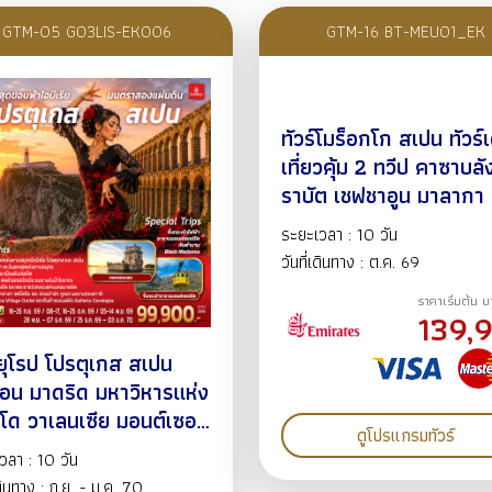
GTM-05 GO3LIS-EK006
GTM-16 BT-MEU01_EK
ทัวร์โมร็อกโก สเปน ทัวร์
เที่ยวคุ้ม 2 ทวีป คาซาบลั
ราบัต เชฟชาอูน มาลากา 
ยา คอร์โดบา มาดริด
ระยะเวลา : 10 วัน
10วัน7คืน ต.ค.69-ม.ค.
วันที่เดินทาง : ต.ค. 69
BY EK
ราคาเริ่มต้น 
139,
์ยุโรป โปรตุเกส สเปน
อน มาดริด มหาวิหารแห่ง
โด วาเลนเซีย มอนต์เซอร์
ดูโปรแกรมทัวร์
บาร์เซโลน่า โบสถ์ซากรา
วลา : 10 วัน
มิเลีย สวนปาร์คกูเอล
เดินทาง : ก.ย. - ม.ค. 70