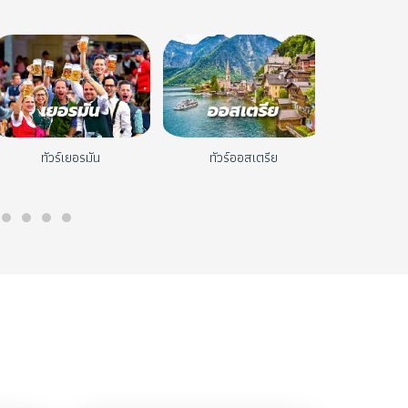
ทัวร์เยอรมัน
ทัวร์ออสเตรีย
ทัวร์แส