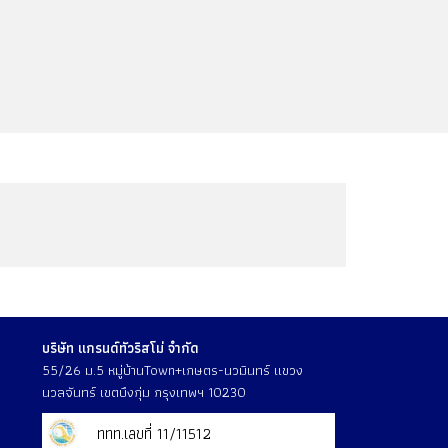
บริษัท แกรนด์ทัวริสโม่ จำกัด
55/26 ม.5 หมู่บ้านTown+เกษตร-นวมินทร์ แขวง
นวลจันทร์ เขตบึงกุ่ม กรุงเทพฯ 10230
ททท.เลขที่ 11/11512