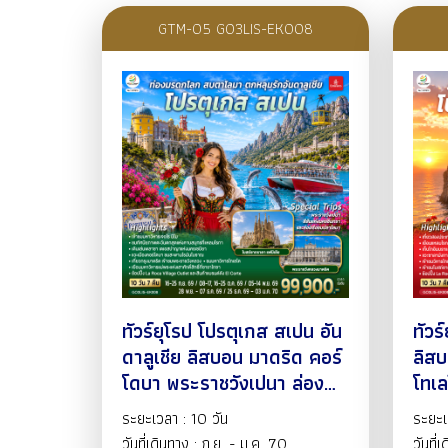
GTM-05 GO3LIS-EK008
ทัวร์ยุโรป โปรตุเกส สเปน อัน
ทัวร
ดาลูเชีย ลิสบอน มาดริด คอร์
ลิสบ
โดบา พระราชวังเปนา ล่อง
โทเล
เรือชมปลาโลมา มหาวิหารแห่ง
รัต 
ระยะเวลา : 10 วัน
ระยะเ
เมืองเซบิยา มอนต์เซอร์รัต
ดาแฟ
วันที่เดินทาง : ก.ย. - ม.ค. 70
วันที่