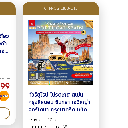
GTM-02 UIEU-015
เดียว
งก้า
เซบี
70
บาท/ท่าน
999
ทัวร์ยุโรป โปรตุเกส สเปน
กรุงลิสบอน ซินทรา เซวิลญ่า
คอร์โดบา กรุงมาดริด เซโก
เวีย บาร์เซโลน่า ระบำฟลา
ระยะเวลา : 10 วัน
แมงโก้ 10 วัน 7 คืน ก.ค.-
วันที่เดินทาง : - ต.ค. 68