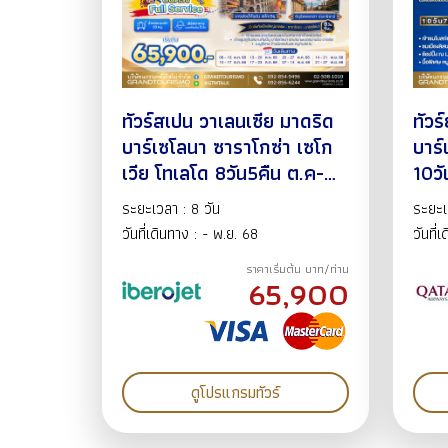
ทัวร์สเปน วาเลนเซีย มาดริด
ทัวร
บาร์เซโลนา ซาราโกซ่า เซโก
บาร์
เวีย โทเลโด 8วัน5คืน ต.ค-
10วั
พ.ย 68
ระยะเวลา : 8 วัน
ระยะเ
วันที่เดินทาง : - พ.ย. 68
วันที่
ราคาเริ่มต้น บาท/ท่าน
65,900
ดูโปรแกรมทัวร์