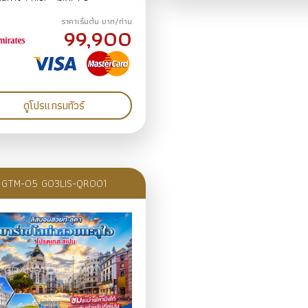
น7คืน ก.ย.69-ม.ค.70
ราคาเริ่มต้น บาท/ท่าน
99,900
ดูโปรแกรมทัวร์
GTM-05 GO3LIS-QR001