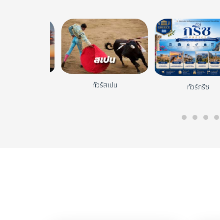
กนดิเนเวีย
ทัวร์สเปน
ทัวร์กรีซ