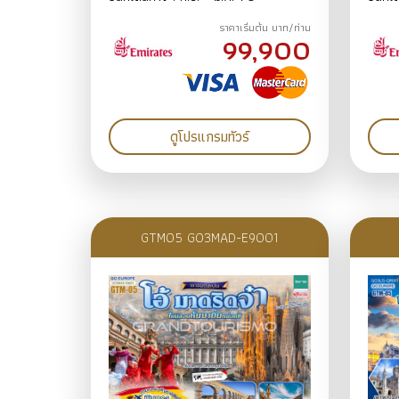
10วัน7คืน ก.ย.69-ม.ค.70
10วั
ราคาเริ่มต้น บาท/ท่าน
BY EK
EK
99,900
ดูโปรแกรมทัวร์
GTM05 GO3MAD-E9001