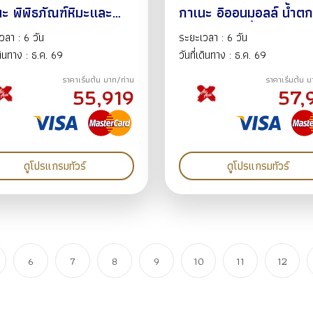
ะ พิพิธภัณฑ์หิมะและน้ำ
กาเนะ อิออนมอลล์ น้ำตก
 หมู่บ้านราเมน ลานสกีคิโร
ฮิเกะ หมู่บ้านน้ำแข็งโทมาม
วลา : 6 วัน
ระยะเวลา : 6 วัน
โอตารุ เนินพระพุทธเจ้า
ลานสกีคิโรโระ โอตารุ ทาน
เดินทาง : ธ.ค. 69
วันที่เดินทาง : ธ.ค. 69
ุเฟ่ต์ชาบู+ขาปู 6
โคจิ แช่ออนเซ็น บุเฟ่ต์ขาป
ราคาเริ่มต้น บาท/ท่าน
ราคาเริ่มต้น 
4 คืน ธ.ค. 69
วัน 4 คืน ธ.ค. 69
55,919
57,
ดูโปรแกรมทัวร์
ดูโปรแกรมทัวร์
6
7
8
9
10
11
12