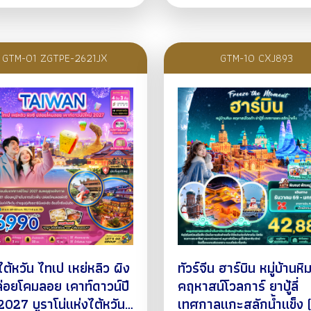
GTM-01 ZGTPE-2621JX
GTM-10 CXJ893
์ไต้หวัน ไทเป เหย่หลิว ผิง
ทัวร์จีน ฮาร์บิน หมู่บ้านหิมะ
ล่อยโคมลอย เคาท์ดาวน์ปี
คฤหาสน์โวลการ์ ยาปู้ลี่
2027 บูราโน่แห่งไต้หวัน
เทศกาลแกะสลักน้ำแข็ง (ท