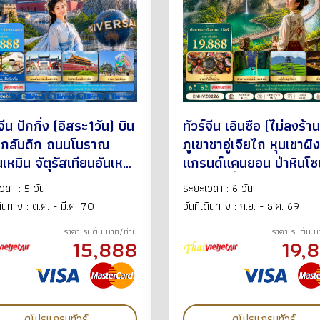
จีน ปักกิ่ง (อิสระ1วัน) บิน
ทัวร์จีน เอินซือ (ไม่ลงร้าน
น-กลับดึก ถนนโบราณ
ภูเขาชาอู่เจียไถ หุบเขาผ
นเหมิน จัตุรัสเทียนอันเห
แกรนด์แคนยอน ป่าหินโซป
พระราชวังต้องห้ามกู้กง
หุบเขาผีเสื้อ อุทยานจิ่นลี่
วลา : 5 วัน
ระยะเวลา : 6 วัน
งเมืองจีน ถนนหวังฝูจิ่ง
บินเย็น-กลับดึก 6วัน5คืน
เดินทาง : ต.ค. - มี.ค. 70
วันที่เดินทาง : ก.ย. - ธ.ค. 69
งโบราณใต้ดิน ซานหลี่ถุน
ก.ย.-ธ.ค.69 BY VZ
ราคาเริ่มต้น บาท/ท่าน
ราคาเริ่มต้น 
3คืน ต.ค.69-มี.ค.70 BY
15,888
19,
ดูโปรแกรมทัวร์
ดูโปรแกรมทัวร์