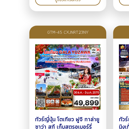
GTM-45 CXJNRT23NY
ทัวร์ญี่ปุ่น โตเกียว ฟูจิ กาล่ายู
ทัวร
ซาว่า สกี เก็บสตรอเบอร์รี่
นิงเ