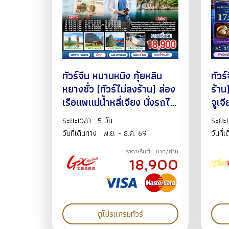
ทัวร์จีน หนานหนิง กุ้ยหลิน
ทัวร์
หยางซั่ว (ทัวร์ไม่ลงร้าน) ล่อง
ร้าน
เรือแพแม่น้ำหลี่เจียง นั่งรถไฟ
จูเจ
ความเร็วสูง หมู่บ้านแปะก๊วย
ทาน
ระยะเวลา : 5 วัน
ระยะเ
เขาหรูยี่ นั่งบอลลูนชม
มากร
วันที่เดินทาง : พ.ย. - ธ.ค. 69
วันที่
วิว360องศา 5วัน4คืน
ลเลจ
ราคาเริ่มต้น บาท/ท่าน
พ.ย.69-ม.ค.70 BY GX
มี.
18,900
ดูโปรแกรมทัวร์