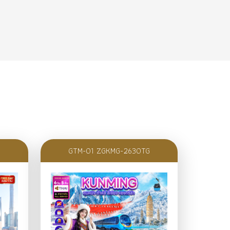
GTM-01 ZGKMG-2630TG