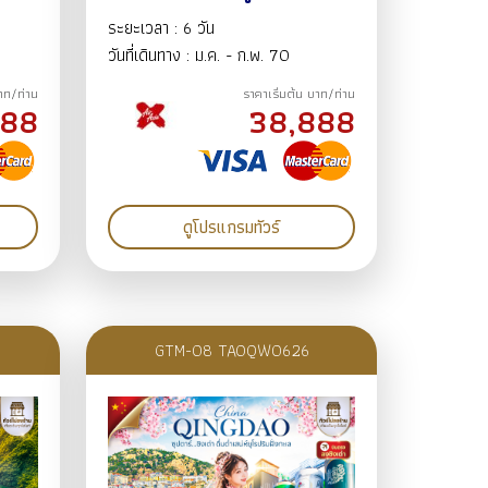
ย์
ถนนกลางคืนถนนแส่ยุ่นเจีย
ระยะเวลา : 6 วัน
 ถนน
Dream Home ถนนบาร็อคจีน
วันที่เดินทาง : ม.ค. - ก.พ. 70
69-
ถนนคนเดินจงหยาง 6วัน4คืน
บาท/ท่าน
ราคาเริ่มต้น บาท/ท่าน
ธ.ค.69-ม.ค.70 BY XJ
888
38,888
ดูโปรแกรมทัวร์
GTM-08 TAOQW0626