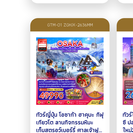
GTM-01 ZGKIX-2636MM
ทัวร์ญี่ปุ่น โอซาก้า ฮาคุบะ กิฟุ
ทัวร
เกียวโต ลานกิจกรรมหิมะ
ซี ป
เก็บสตรอว์เบอร์รี่ ศาลเจ้าฟูชิ
ใหม่