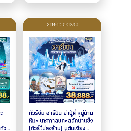
GTM-10 CXJ892
ทัวร์จีน ฮาร์บิน ย่าปู้ลี่ หมู่บ้าน
หิมะ เทศกาลแกะสลักน้ำแข็ง
ัวร์
(ทัวร์ไม่ลงร้าน) มูตันเจียง