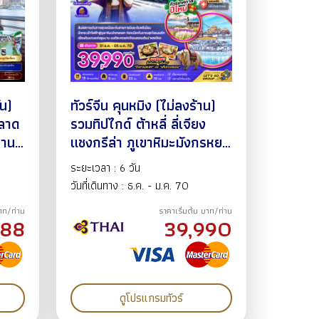
ัน)
ทัวร์จีน คุนหมิง (ไม่ลงร้าน)
ตลาด
รวมทิปไกด์ ต้าหลี่ ลี่เจียง
นาน
แชงกรีล่า ภูเขาหิมะมังกรหยก
อัน
รถไฟความเร็วสูง ช่องแคบ
ระยะเวลา : 6 วัน
0 BY
เสือกระโจน โชว์จางอี้โหมว
วันที่เดินทาง : ธ.ค. - ม.ค. 70
สวนน้ำตกคุนหมิง วัดหยวนทง
บาท/ท่าน
ราคาเริ่มต้น บาท/ท่าน
6วัน5คืน 31ธ.ค.69-05
888
39,990
ม.ค.70 BY TG
ดูโปรแกรมทัวร์