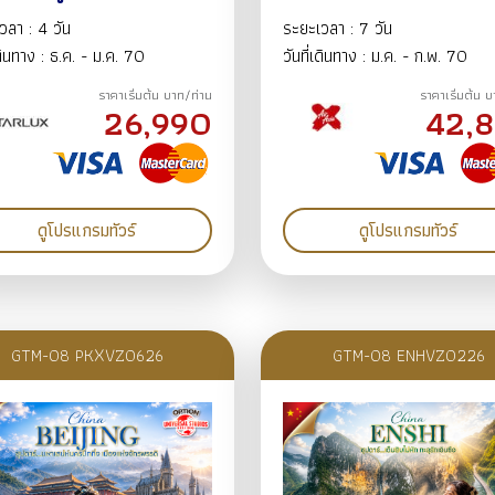
านแห่งชาติเย่หลิว หมู่บ้าน
ไม่ลงร้าน) เกาะพระอาทิต
วลา : 4 วัน
ระยะเวลา : 7 วัน
ณจิ่วเฟิ่น วัดหลงซาน วัด
เทศกาลแกะสลักน้ำแข็ง
เดินทาง : ธ.ค. - ม.ค. 70
วันที่เดินทาง : ม.ค. - ก.พ. 70
ู้ ซีเหมินติง 4วัน3คืน
บาร็อคจีน 7วัน5คืน ธ.ค.
ราคาเริ่มต้น บาท/ท่าน
ราคาเริ่มต้น 
.69-ม.ค.70 BY JX
ม.ค.70 BY XJ
26,990
42,
ดูโปรแกรมทัวร์
ดูโปรแกรมทัวร์
GTM-08 PKXVZ0626
GTM-08 ENHVZ0226