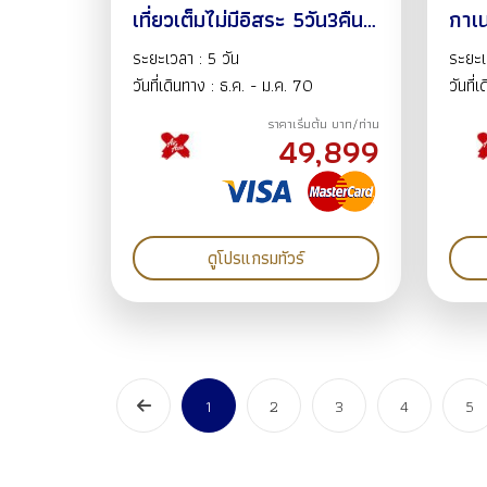
เที่ยวเต็มไม่มีอิสระ 5วัน3คืน
กาเน
บิน XJ (30DEC26-
แข็ง
ระยะเวลา : 5 วัน
ระยะเ
03JAN27)
โระ 
วันที่เดินทาง : ธ.ค. - ม.ค. 70
วันที่
ทานุกิโคจิ บ
ราคาเริ่มต้น บาท/ท่าน
วัน 
49,899
ดูโปรแกรมทัวร์
1
2
3
4
5