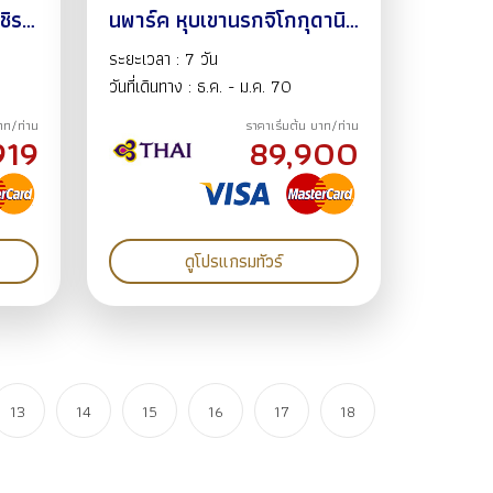
ชิรา
นพาร์ค หุบเขานรกจิโกกุดานิ
ุ
ฮาโกดาเตะ โทยะ โอตารุ ตก
ระยะเวลา : 7 วัน
ุกิ
ปลาน้ำแข็ง เล่นสกี ร้านนันดะ
วันที่เดินทาง : ธ.ค. - ม.ค. 70
ู 6
ออนเซ็น 7 วัน 5 คืน 30 ธ.ค.
บาท/ท่าน
ราคาเริ่มต้น บาท/ท่าน
69 - 05 ม.ค. 70
919
89,900
ดูโปรแกรมทัวร์
13
14
15
16
17
18
19