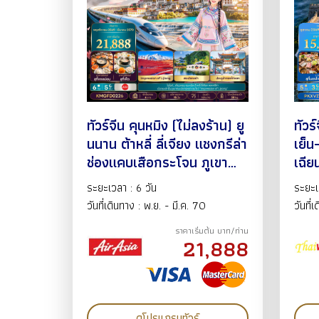
ทัวร์จีน คุนหมิง (ไม่ลงร้าน) ยู
ทัวร์
นนาน ต้าหลี่ ลี่เจียง แชงกรีล่า
เย็
ช่องแคบเสือกระโจน ภูเขา
เฉีย
หิมะมังกรหยก ทะเลสาบไป๋
มิน 
ระยะเวลา : 6 วัน
ระยะเ
สุ่ยเหอ อุทยานน้ำหยก นั่ง
กำแพ
วันที่เดินทาง : พ.ย. - มี.ค. 70
วันที่
รถไฟความเร็วสูง 6วัน5คืน
เมือ
ราคาเริ่มต้น บาท/ท่าน
พ.ย.69-มี.ค.70 BY FD
5วัน
21,888
VZ
ดูโปรแกรมทัวร์