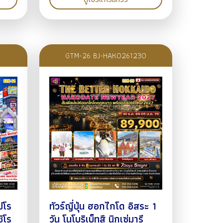
GTM-26 BJ-HAKO261230
ปโร
ทัวร์ญี่ปุ่น ฮอกไกโด อิสระ 1
ชิโร
วัน โนโบริเบ็ทสึ นิกเซ่มารี