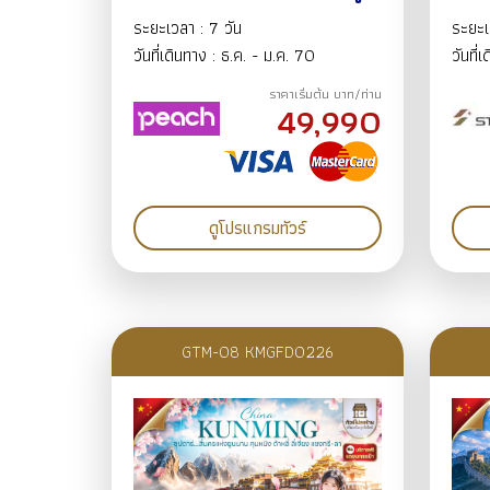
มิอินาริ เทศกาลไฟนาบาโนะ
อุทย
ระยะเวลา : 7 วัน
ระยะเ
ซาโตะ หมู่บ้านชิราคาวาโกะ
โบรา
วันที่เดินทาง : ธ.ค. - ม.ค. 70
วันที่
สวนโออิเดะพาร์ค 7วัน5คืน
กวนต
ราคาเริ่มต้น บาท/ท่าน
31ธ.ค.69–06ม.ค.70 BY MM
ธ.ค
49,990
ดูโปรแกรมทัวร์
GTM-08 KMGFD0226