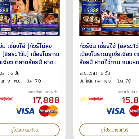
จีน เซี่ยงไฮ้ (ทัวร์ไม่ลง
ทัวร์จีน เซี่ยงไฮ้ (อิสระ1ว
) (อิสระ1วัน) เมืองโบราณ
เมืองโบราณจูเจียเจี่ยว 
ียเจี่ยว ตลาดร้อยปี หาดไว่
ร้อยปี หาดไว่ทาน ถนนห
 ถนนหนานจิง สวนประติ
จิง สวนประติมากรรมจิ้ง
วลา : 5 วัน
ระยะเวลา : 5 วัน
รมจิ้งอัน ฟรอเลนเทียวิ
5วัน3คืน พ.ย.69-มี.ค.7
เดินทาง : พ.ย. - มี.ค. 70
วันที่เดินทาง : พ.ย. - มี.ค. 70
 5วัน3คืน พ.ย.69-
VZ
ราคาเริ่มต้น บาท/ท่าน
ราคาเริ่มต้น 
ค.70 BY VZ
17,888
15,
ดูโปรแกรมทัวร์
ดูโปรแกรมทัวร์